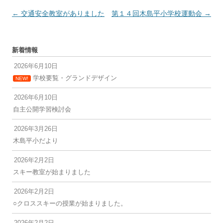
投
←
交通安全教室がありました
第１４回木島平小学校運動会
→
稿
ナ
新着情報
ビ
2026年6月10日
ゲ
学校要覧・グランドデザイン
NEW!
ー
シ
2026年6月10日
自主公開学習検討会
ョ
ン
2026年3月26日
木島平小だより
2026年2月2日
スキー教室が始まりました
2026年2月2日
○クロススキーの授業が始まりました。
2026年2月2日