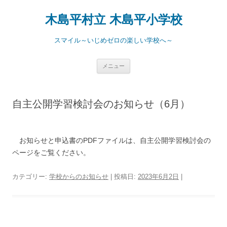
コ
ン
木島平村立 木島平小学校
テ
ン
ツ
へ
スマイル～いじめゼロの楽しい学校へ～
ス
キ
ッ
プ
メニュー
自主公開学習検討会のお知らせ（6月）
お知らせと申込書のPDFファイルは、自主公開学習検討会の
ページをご覧ください。
カテゴリー:
学校からのお知らせ
| 投稿日:
2023年6月2日
|