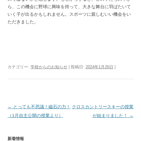
ら、この機会に野球に興味を持って、大きな舞台に羽ばたいて
いく子が出るかもしれません。スポーツに親しむいい機会をい
ただきました。
カテゴリー:
学校からのお知らせ
| 投稿日:
2024年1月26日
|
投
←
とっても不思議！磁石の力！
クロスカントリースキーの授業
稿
（1月自主公開の授業より）
が始まりました！
→
ナ
ビ
新着情報