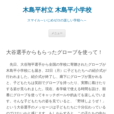
コ
ン
木島平村立 木島平小学校
テ
ン
ツ
へ
スマイル～いじめゼロの楽しい学校へ～
ス
キ
ッ
プ
メニュー
大谷選手からもらったグローブを使って！
先日、大谷翔平選手から全国の学校に寄贈されたグローブが
木島平小学校にも届き、22日（月）に子どもたちへの紹介式が
行われました。紹介式が終了し、廊下にグローブが置かれる
と、子どもたちは笑顔でグローブを持ったり、実際に着けたり
する姿が見られました。現在、各学級で使える時間を設け、順
番にグローブを使ってキャッチボールや的あてを楽しんでいま
す。そんな子どもたちの姿を見ていると、「野球しようぜ！」
という大谷選手のメッセージは子どもたちに十分伝わっている
のではないかと感じます。もしからすると、この子たちの中か