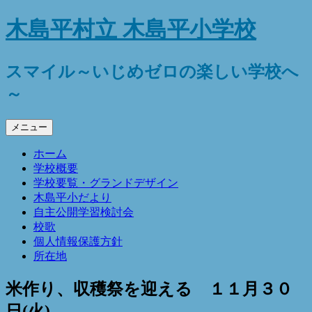
コ
木島平村立 木島平小学校
ン
テ
ン
スマイル～いじめゼロの楽しい学校へ
ツ
～
へ
ス
キ
メニュー
ッ
プ
ホーム
学校概要
学校要覧・グランドデザイン
木島平小だより
自主公開学習検討会
校歌
個人情報保護方針
所在地
米作り、収穫祭を迎える １１月３０
日(火)