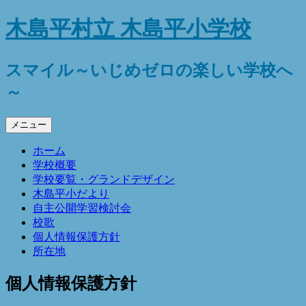
コ
木島平村立 木島平小学校
ン
テ
ン
スマイル～いじめゼロの楽しい学校へ
ツ
～
へ
ス
キ
メニュー
ッ
プ
ホーム
学校概要
学校要覧・グランドデザイン
木島平小だより
自主公開学習検討会
校歌
個人情報保護方針
所在地
個人情報保護方針