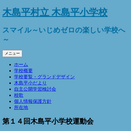
コ
木島平村立 木島平小学校
ン
テ
ン
スマイル～いじめゼロの楽しい学校へ
ツ
～
へ
ス
キ
メニュー
ッ
プ
ホーム
学校概要
学校要覧・グランドデザイン
木島平小だより
自主公開学習検討会
校歌
個人情報保護方針
所在地
第１４回木島平小学校運動会