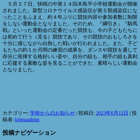
５月２７日、快晴の中第１４回木島平小学校運動会が開催
されました。新型コロナウイルス感染症が第５類感染症にな
ったことをふまえ、約４年ぶりに競技内容や参加者数に制限
をしない運動会となりました。そのため、『綱引き』『騎馬
戦』といった運動会の定番だった競技も、今の子どもたちに
は初めて行う（見る）競技であり、その競技のおもしろさを
十分に感じながら白熱した戦いが行われました。また、子ど
もたちの約１か月間の練習の成果を、ダンスや競技を通して
存分に発揮する格好いい姿や、自分の組も、相手の組も真剣
に応援する素敵な姿を見ることができた、素晴らしい運動会
となりました。
カテゴリー:
学校からのお知らせ
| 投稿日:
2023年6月12日
|
投
稿者:
kijimaadmin
投稿ナビゲーション