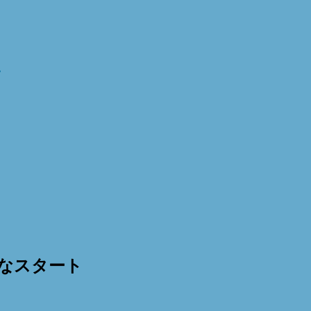
～
なスタート
日(火)