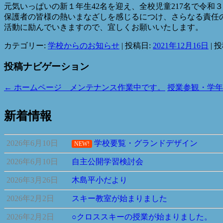
元気いっぱいの新１年生42名を迎え、全校児童217名で令
保護者の皆様の熱いまなざしを感じるにつけ、さらなる責任
活動に励んでいきますので、宜しくお願いいたします。
カテゴリー:
学校からのお知らせ
| 投稿日:
2021年12月16日
|
投
投稿ナビゲーション
←
ホームページ メンテナンス作業中です。
授業参観・学年
新着情報
2026年6月10日
学校要覧・グランドデザイン
NEW!
2026年6月10日
自主公開学習検討会
2026年3月26日
木島平小だより
2026年2月2日
スキー教室が始まりました
2026年2月2日
○クロススキーの授業が始まりました。