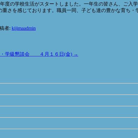
和３年度の学校生活がスタートしました。一年生の皆さん、ご入
の重さを感じております。職員一同、子ども達の豊かな育ち・
稿者:
kijimaadmin
・学級懇談会 ４月１６日(金)
→