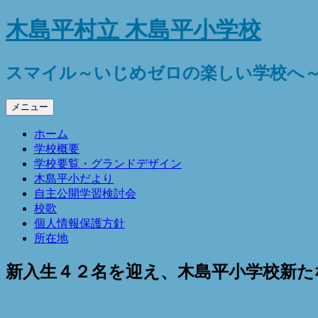
コ
木島平村立 木島平小学校
ン
テ
ン
スマイル～いじめゼロの楽しい学校へ
ツ
へ
メニュー
ス
キ
ホーム
ッ
学校概要
プ
学校要覧・グランドデザイン
木島平小だより
自主公開学習検討会
校歌
個人情報保護方針
所在地
新入生４２名を迎え、木島平小学校新た
４月６