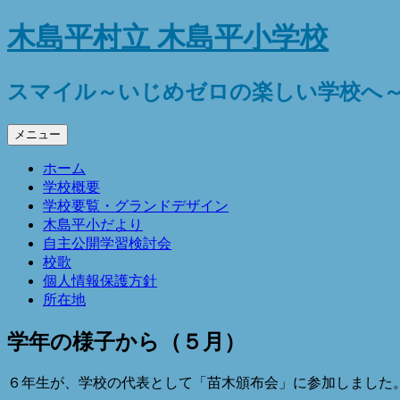
コ
木島平村立 木島平小学校
ン
テ
ン
スマイル～いじめゼロの楽しい学校へ
ツ
へ
メニュー
ス
キ
ホーム
ッ
学校概要
プ
学校要覧・グランドデザイン
木島平小だより
自主公開学習検討会
校歌
個人情報保護方針
所在地
学年の様子から（５月）
６年生が、学校の代表として「苗木頒布会」に参加しました