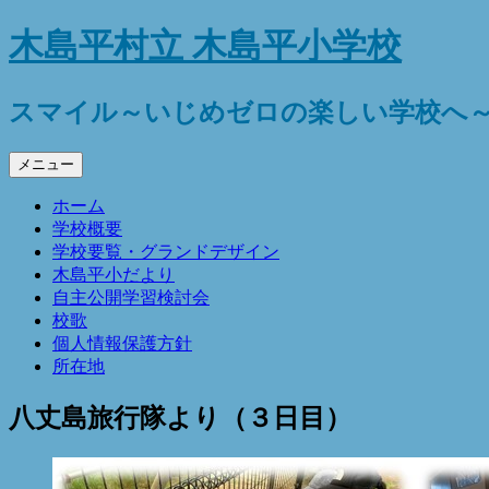
コ
木島平村立 木島平小学校
ン
テ
ン
スマイル～いじめゼロの楽しい学校へ
ツ
へ
メニュー
ス
キ
ホーム
ッ
学校概要
プ
学校要覧・グランドデザイン
木島平小だより
自主公開学習検討会
校歌
個人情報保護方針
所在地
八丈島旅行隊より（３日目）