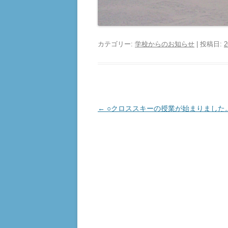
カテゴリー:
学校からのお知らせ
| 投稿日:
投
←
○クロススキーの授業が始まりました
稿
ナ
ビ
ゲ
ー
シ
ョ
ン