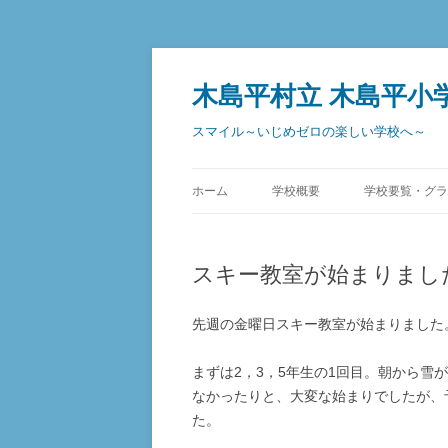
コ
ン
テ
木島平村立 木島平小
ン
ツ
へ
スマイル～いじめゼロの楽しい学校へ～
ス
キ
ッ
プ
ホーム
学校概要
学校要覧・グラ
スキー教室が始まりまし
先週の金曜日スキー教室が始まりました
まずは2，3，5年生の1回目。朝から
なかったりと、大変な始まりでしたが、
た。