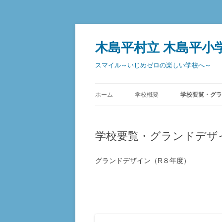
コ
ン
テ
木島平村立 木島平小
ン
ツ
へ
スマイル～いじめゼロの楽しい学校へ～
ス
キ
ッ
プ
ホーム
学校概要
学校要覧・グラ
学校要覧・グランドデザ
グランドデザイン（R８年度）